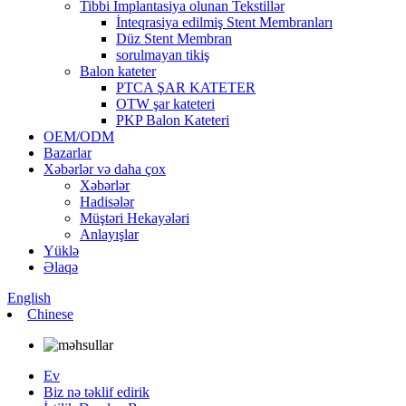
Tibbi İmplantasiya olunan Tekstillər
İnteqrasiya edilmiş Stent Membranları
Düz Stent Membran
sorulmayan tikiş
Balon kateter
PTCA ŞAR KATETER
OTW şar kateteri
PKP Balon Kateteri
OEM/ODM
Bazarlar
Xəbərlər və daha çox
Xəbərlər
Hadisələr
Müştəri Hekayələri
Anlayışlar
Yüklə
Əlaqə
English
Chinese
Ev
Biz nə təklif edirik