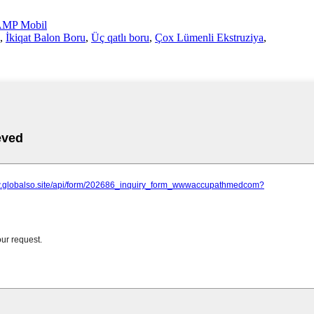
MP Mobil
,
İkiqat Balon Boru
,
Üç qatlı boru
,
Çox Lümenli Ekstruziya
,