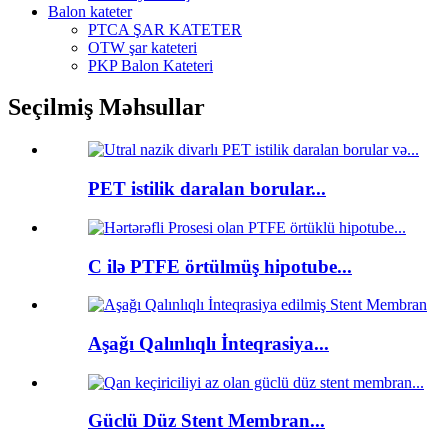
Balon kateter
PTCA ŞAR KATETER
OTW şar kateteri
PKP Balon Kateteri
Seçilmiş Məhsullar
PET istilik daralan borular...
C ilə PTFE örtülmüş hipotube...
Aşağı Qalınlıqlı İnteqrasiya...
Güclü Düz Stent Membran...