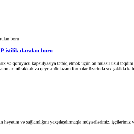
 istilik daralan boru
sıx və qoruyucu kapsulyasiya tətbiq etmək üçün ən müasir üsul təqdim
qi ilə onlar mürəkkəb və qeyri-müntəzəm formalar üzərində sıx şəkildə ka
ı
nsan həyatını və sağlamlığını yaxşılaşdırmaqla müştərilərimiz, işçilərim