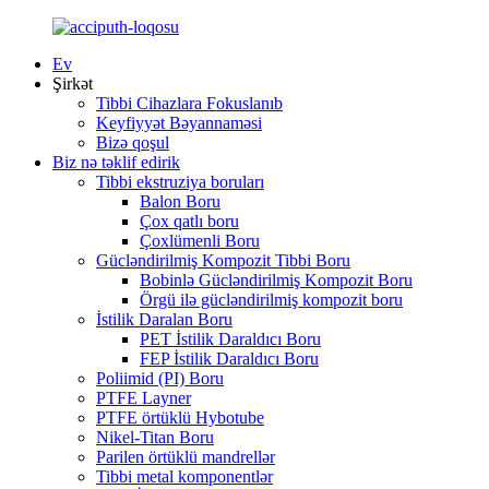
Ev
Şirkət
Tibbi Cihazlara Fokuslanıb
Keyfiyyət Bəyannaməsi
Bizə qoşul
Biz nə təklif edirik
Tibbi ekstruziya boruları
Balon Boru
Çox qatlı boru
Çoxlümenli Boru
Gücləndirilmiş Kompozit Tibbi Boru
Bobinlə Gücləndirilmiş Kompozit Boru
Örgü ilə gücləndirilmiş kompozit boru
İstilik Daralan Boru
PET İstilik Daraldıcı Boru
FEP İstilik Daraldıcı Boru
Poliimid (PI) Boru
PTFE Layner
PTFE örtüklü Hybotube
Nikel-Titan Boru
Parilen örtüklü mandrellər
Tibbi metal komponentlər