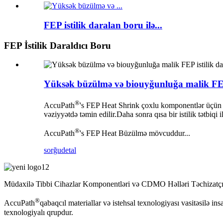
FEP istilik daralan boru ilə...
FEP İstilik Daraldıcı Boru
Yüksək büzülmə və biouyğunluğa malik FEP
®
AccuPath
's FEP Heat Shrink çoxlu komponentlər üçün 
vəziyyətdə təmin edilir.Daha sonra qısa bir istilik tətbi
®
AccuPath
's FEP Heat Büzülmə mövcuddur...
sorğu
detal
Müdaxilə Tibbi Cihazlar Komponentləri və CDMO Həlləri Təchizatç
®
AccuPath
qabaqcıl materiallar və istehsal texnologiyası vasitəsilə i
texnologiyalı qrupdur.