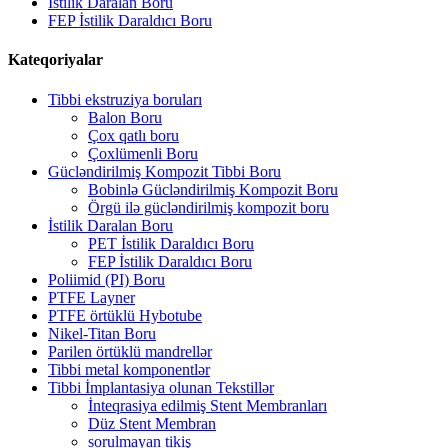
İstilik Daralan Boru
FEP İstilik Daraldıcı Boru
Kateqoriyalar
Tibbi ekstruziya boruları
Balon Boru
Çox qatlı boru
Çoxlümenli Boru
Gücləndirilmiş Kompozit Tibbi Boru
Bobinlə Gücləndirilmiş Kompozit Boru
Örgü ilə gücləndirilmiş kompozit boru
İstilik Daralan Boru
PET İstilik Daraldıcı Boru
FEP İstilik Daraldıcı Boru
Poliimid (PI) Boru
PTFE Layner
PTFE örtüklü Hybotube
Nikel-Titan Boru
Parilen örtüklü mandrellər
Tibbi metal komponentlər
Tibbi İmplantasiya olunan Tekstillər
İnteqrasiya edilmiş Stent Membranları
Düz Stent Membran
sorulmayan tikiş