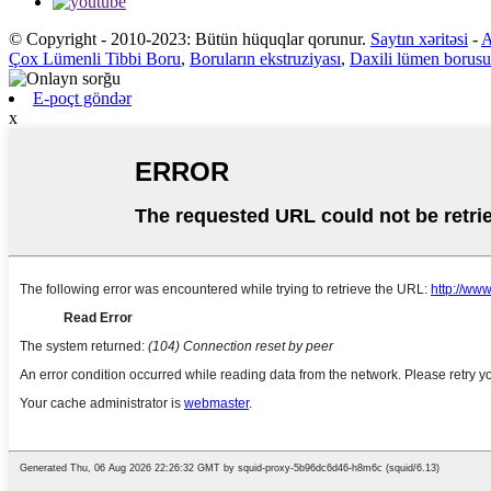
© Copyright - 2010-2023: Bütün hüquqlar qorunur.
Saytın xəritəsi
-
A
Çox Lümenli Tibbi Boru
,
Boruların ekstruziyası
,
Daxili lümen borusu
E-poçt göndər
x