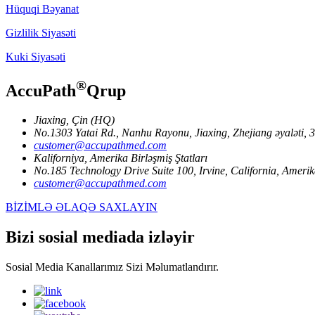
Hüquqi Bəyanat
Gizlilik Siyasəti
Kuki Siyasəti
®
AccuPath
Qrup
Jiaxing, Çin (HQ)
No.1303 Yatai Rd., Nanhu Rayonu, Jiaxing, Zhejiang əyaləti,
customer@accupathmed.com
Kaliforniya, Amerika Birləşmiş Ştatları
No.185 Technology Drive Suite 100, Irvine, California, Amerika
customer@accupathmed.com
BİZİMLƏ ƏLAQƏ SAXLAYIN
Bizi sosial mediada izləyir
Sosial Media Kanallarımız Sizi Məlumatlandırır.