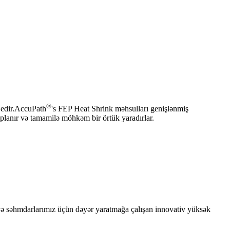
®
 edir.AccuPath
's FEP Heat Shrink məhsulları genişlənmiş
lıplanır və tamamilə möhkəm bir örtük yaradırlar.
iz və səhmdarlarımız üçün dəyər yaratmağa çalışan innovativ yüksək