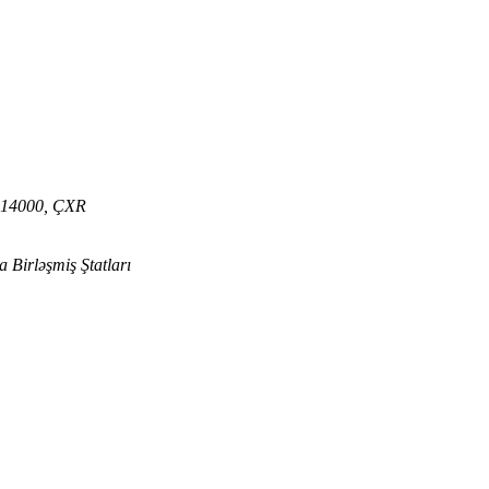
 314000, ÇXR
 Birləşmiş Ştatları