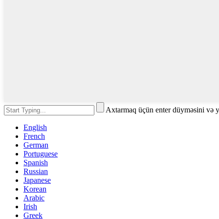
Axtarmaq üçün enter düyməsini və 
English
French
German
Portuguese
Spanish
Russian
Japanese
Korean
Arabic
Irish
Greek