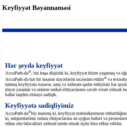
Keyfiyyət Bəyannaməsi
Hər şeydə keyfiyyət
®
AccuPath-da
, biz başa düşürük ki, keyfiyyət bizim yaşamaq və u
®
AccuPath-də hər bir insanın dəyərlərini təcəssüm etdirir
və texnolo
tutmuş keyfiyyətə nəzarət, satış və xidmətə qədər etdiyimiz hər şeyd
dəyər yaradan və onların unikal ehtiyaclarına cavab verən yüksək ke
həllər təqdim etməyə sadiqik.
Keyfiyyətə sadiqliyimiz
®
AccuPath-da
biz inanırıq ki, keyfiyyət məhsullarımızın etibarlılığı
ki, müştərilərimiz onlara ehtiyaclarına ən uyğun həlləri və prosesləri
etibar edə biləcəkləri xidməti təmin etmək üçün bizə etibar edirlər.