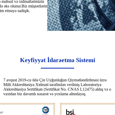
cə məhsul və xidmətlərimizin
də əks olunur.Biz müştərilərimizə
dim etməyə sadiqik.
Keyfiyyət İdarəetmə Sistemi
7 avqust 2019-cu ildə Çin Uyğunluğun Qiymətləndirilməsi üzrə
Milli Akkreditasiya Xidməti tərəfindən verilmiş Laboratoriya
Akkreditasiya Sertifikatı (Sertifikat No. CNAS L12475) aldıq və o
vaxtdan biz davamlı nəzarət və yoxlama altındayıq.