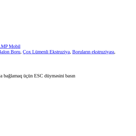
MP Mobil
Balon Boru
,
Çox Lümenli Ekstruziya
,
Boruların ekstruziyası
,
ya bağlamaq üçün ESC düyməsini basın