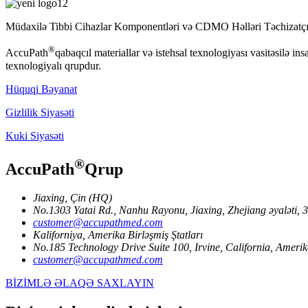
Müdaxilə Tibbi Cihazlar Komponentləri və CDMO Həlləri Təchizatç
®
AccuPath
qabaqcıl materiallar və istehsal texnologiyası vasitəsilə i
texnologiyalı qrupdur.
Hüquqi Bəyanat
Gizlilik Siyasəti
Kuki Siyasəti
®
AccuPath
Qrup
Jiaxing, Çin (HQ)
No.1303 Yatai Rd., Nanhu Rayonu, Jiaxing, Zhejiang əyaləti,
customer@accupathmed.com
Kaliforniya, Amerika Birləşmiş Ştatları
No.185 Technology Drive Suite 100, Irvine, California, Amerika
customer@accupathmed.com
BİZİMLƏ ƏLAQƏ SAXLAYIN