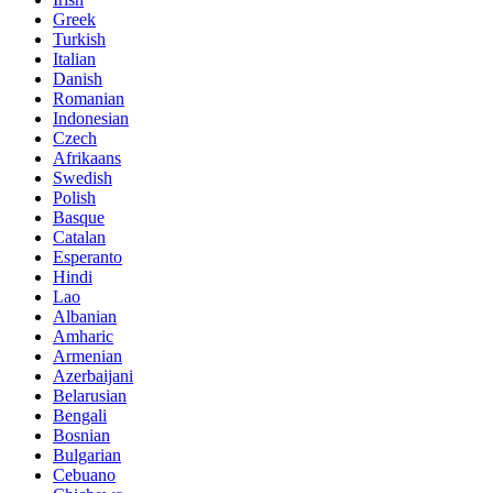
Greek
Turkish
Italian
Danish
Romanian
Indonesian
Czech
Afrikaans
Swedish
Polish
Basque
Catalan
Esperanto
Hindi
Lao
Albanian
Amharic
Armenian
Azerbaijani
Belarusian
Bengali
Bosnian
Bulgarian
Cebuano