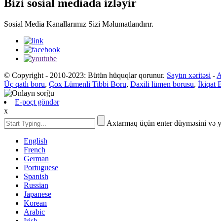
Bizi sosial mediada izləyir
Sosial Media Kanallarımız Sizi Məlumatlandırır.
© Copyright - 2010-2023: Bütün hüquqlar qorunur.
Saytın xəritəsi
-
A
Üç qatlı boru
,
Çox Lümenli Tibbi Boru
,
Daxili lümen borusu
,
İkiqat 
E-poçt göndər
x
Axtarmaq üçün enter düyməsini və 
English
French
German
Portuguese
Spanish
Russian
Japanese
Korean
Arabic
Irish