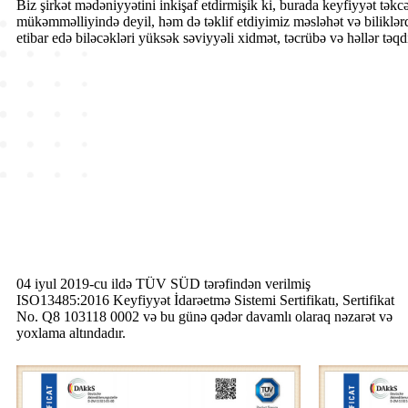
Biz şirkət mədəniyyətini inkişaf etdirmişik ki, burada keyfiyyət tək
mükəmməlliyində deyil, həm də təklif etdiyimiz məsləhət və biliklər
etibar edə biləcəkləri yüksək səviyyəli xidmət, təcrübə və həllər təq
04 iyul 2019-cu ildə TÜV SÜD tərəfindən verilmiş
ISO13485:2016 Keyfiyyət İdarəetmə Sistemi Sertifikatı, Sertifikat
No. Q8 103118 0002 və bu günə qədər davamlı olaraq nəzarət və
yoxlama altındadır.