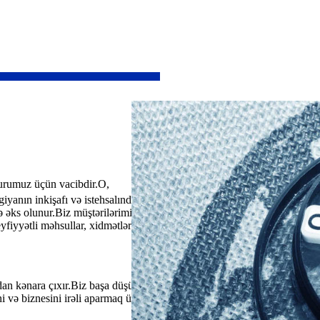
ğurumuz üçün vacibdir.O,
giyanın inkişafı və istehsalından
ə əks olunur.Biz müştərilərimizə
yfiyyətli məhsullar, xidmətlər və
ndan kənara çıxır.Biz başa düşürük
ni və biznesini irəli aparmaq üçün