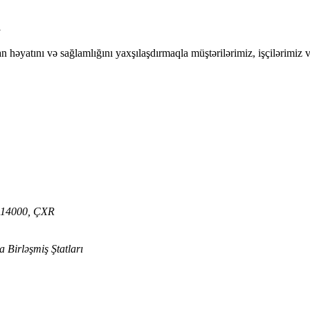
ı
nsan həyatını və sağlamlığını yaxşılaşdırmaqla müştərilərimiz, işçilərim
 314000, ÇXR
 Birləşmiş Ştatları