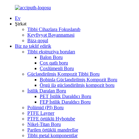
Ev
Şirkət
Tibbi Cihazlara Fokuslanıb
Keyfiyyət Bəyannaməsi
Bizə qoşul
Biz nə təklif edirik
Tibbi ekstruziya boruları
Balon Boru
Çox qatlı boru
Çoxlümenli Boru
Gücləndirilmiş Kompozit Tibbi Boru
Bobinlə Gücləndirilmiş Kompozit Boru
Örgü ilə gücləndirilmiş kompozit boru
İstilik Daralan Boru
PET İstilik Daraldıcı Boru
FEP İstilik Daraldıcı Boru
Poliimid (PI) Boru
PTFE Layner
PTFE örtüklü Hybotube
Nikel-Titan Boru
Parilen örtüklü mandrellər
Tibbi metal komponentlər