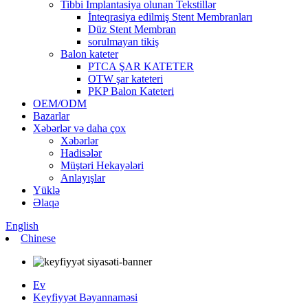
Tibbi İmplantasiya olunan Tekstillər
İnteqrasiya edilmiş Stent Membranları
Düz Stent Membran
sorulmayan tikiş
Balon kateter
PTCA ŞAR KATETER
OTW şar kateteri
PKP Balon Kateteri
OEM/ODM
Bazarlar
Xəbərlər və daha çox
Xəbərlər
Hadisələr
Müştəri Hekayələri
Anlayışlar
Yüklə
Əlaqə
English
Chinese
Ev
Keyfiyyət Bəyannaməsi