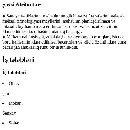
Şəxsi Atributlar:
● Sənaye rəqiblərinin məhsulunun güclü və zəif tərəflərini, gələcək
məhsul texnologiyası meyllərini, məhsulun planlaşdırılması və
inkişafı, layihənin idarə edilməsi təcrübəsi və təchizat zəncirinin
idarə edilməsi təcrübəsini anlamaq bacarığı.
● Mükəmməl ünsiyyət, əməkdaşlıq və öyrənmə bacarıqları, istedad
boru kəmərinin idarə edilməsi bacarıqları və güclü özünü idarə etmə
bacarığı.Sahibkarlıq ruhu bir üstünlükdür.
İş tələbləri
İş tələbləri
Ölkə:
Çin
Məkan:
Şanxay
Şöbə: