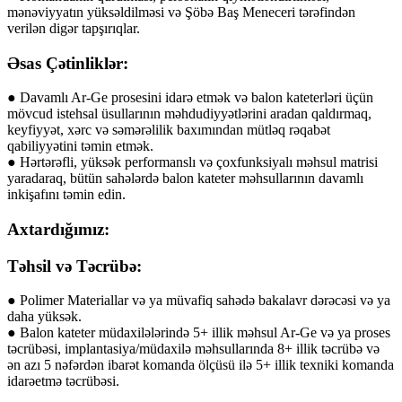
mənəviyyatın yüksəldilməsi və Şöbə Baş Meneceri tərəfindən
verilən digər tapşırıqlar.
Əsas Çətinliklər:
● Davamlı Ar-Ge prosesini idarə etmək və balon kateterləri üçün
mövcud istehsal üsullarının məhdudiyyətlərini aradan qaldırmaq,
keyfiyyət, xərc və səmərəlilik baxımından mütləq rəqabət
qabiliyyətini təmin etmək.
● Hərtərəfli, yüksək performanslı və çoxfunksiyalı məhsul matrisi
yaradaraq, bütün sahələrdə balon kateter məhsullarının davamlı
inkişafını təmin edin.
Axtardığımız:
Təhsil və Təcrübə:
● Polimer Materiallar və ya müvafiq sahədə bakalavr dərəcəsi və ya
daha yüksək.
● Balon kateter müdaxilələrində 5+ illik məhsul Ar-Ge və ya proses
təcrübəsi, implantasiya/müdaxilə məhsullarında 8+ illik təcrübə və
ən azı 5 nəfərdən ibarət komanda ölçüsü ilə 5+ illik texniki komanda
idarəetmə təcrübəsi.