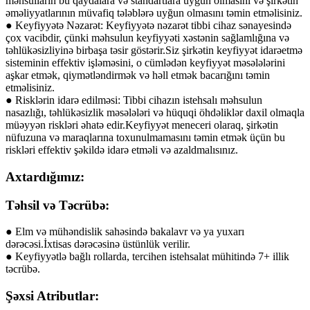
məhsulların bu qaydalara və standartlara uyğun olmasını və şirkətin
əməliyyatlarının müvafiq tələblərə uyğun olmasını təmin etməlisiniz.
● Keyfiyyətə Nəzarət: Keyfiyyətə nəzarət tibbi cihaz sənayesində
çox vacibdir, çünki məhsulun keyfiyyəti xəstənin sağlamlığına və
təhlükəsizliyinə birbaşa təsir göstərir.Siz şirkətin keyfiyyət idarəetmə
sisteminin effektiv işləməsini, o cümlədən keyfiyyət məsələlərini
aşkar etmək, qiymətləndirmək və həll etmək bacarığını təmin
etməlisiniz.
● Risklərin idarə edilməsi: Tibbi cihazın istehsalı məhsulun
nasazlığı, təhlükəsizlik məsələləri və hüquqi öhdəliklər daxil olmaqla
müəyyən riskləri əhatə edir.Keyfiyyət meneceri olaraq, şirkətin
nüfuzuna və maraqlarına toxunulmamasını təmin etmək üçün bu
riskləri effektiv şəkildə idarə etməli və azaldmalısınız.
Axtardığımız:
Təhsil və Təcrübə:
● Elm və mühəndislik sahəsində bakalavr və ya yuxarı
dərəcəsi.İxtisas dərəcəsinə üstünlük verilir.
● Keyfiyyətlə bağlı rollarda, tercihen istehsalat mühitində 7+ illik
təcrübə.
Şəxsi Atributlar: