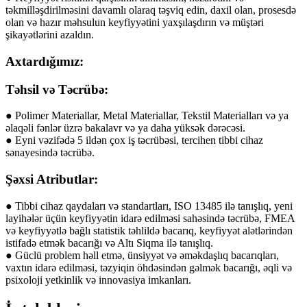
təkmilləşdirilməsini davamlı olaraq təşviq edin, daxil olan, prosesdə
olan və hazır məhsulun keyfiyyətini yaxşılaşdırın və müştəri
şikayətlərini azaldın.
Axtardığımız:
Təhsil və Təcrübə:
● Polimer Materiallar, Metal Materiallar, Tekstil Materialları və ya
əlaqəli fənlər üzrə bakalavr və ya daha yüksək dərəcəsi.
● Eyni vəzifədə 5 ildən çox iş təcrübəsi, tercihen tibbi cihaz
sənayesində təcrübə.
Şəxsi Atributlar:
● Tibbi cihaz qaydaları və standartları, ISO 13485 ilə tanışlıq, yeni
layihələr üçün keyfiyyətin idarə edilməsi sahəsində təcrübə, FMEA
və keyfiyyətlə bağlı statistik təhlildə bacarıq, keyfiyyət alətlərindən
istifadə etmək bacarığı və Altı Siqma ilə tanışlıq.
● Güclü problem həll etmə, ünsiyyət və əməkdaşlıq bacarıqları,
vaxtın idarə edilməsi, təzyiqin öhdəsindən gəlmək bacarığı, əqli və
psixoloji yetkinlik və innovasiya imkanları.