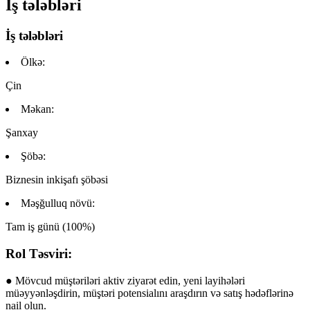
İş tələbləri
İş tələbləri
Ölkə:
Çin
Məkan:
Şanxay
Şöbə:
Biznesin inkişafı şöbəsi
Məşğulluq növü:
Tam iş günü (100%)
Rol Təsviri:
● Mövcud müştəriləri aktiv ziyarət edin, yeni layihələri
müəyyənləşdirin, müştəri potensialını araşdırın və satış hədəflərinə
nail olun.