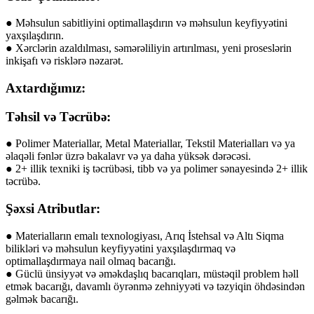
● Məhsulun sabitliyini optimallaşdırın və məhsulun keyfiyyətini
yaxşılaşdırın.
● Xərclərin azaldılması, səmərəliliyin artırılması, yeni proseslərin
inkişafı və risklərə nəzarət.
Axtardığımız:
Təhsil və Təcrübə:
● Polimer Materiallar, Metal Materiallar, Tekstil Materialları və ya
əlaqəli fənlər üzrə bakalavr və ya daha yüksək dərəcəsi.
● 2+ illik texniki iş təcrübəsi, tibb və ya polimer sənayesində 2+ illik
təcrübə.
Şəxsi Atributlar:
● Materialların emalı texnologiyası, Arıq İstehsal və Altı Siqma
bilikləri və məhsulun keyfiyyətini yaxşılaşdırmaq və
optimallaşdırmaya nail olmaq bacarığı.
● Güclü ünsiyyət və əməkdaşlıq bacarıqları, müstəqil problem həll
etmək bacarığı, davamlı öyrənmə zehniyyəti və təzyiqin öhdəsindən
gəlmək bacarığı.