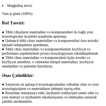
Məşğulluq növü:
Tam iş günü (100%)
Rol Təsviri:
● Tibbi cihazların materialları və komponentləri ilə bağlı yeni
texnologiyalar üzərində araşdırma aparmaq.
● Qabaqcıl tibbi cihaz materialları və komponentləri üzrə texniki-
iqtisadi tədqiqatların aparılması.
● Tibbi cihaz materialları və komponentlərinin keyfiyyət və
performans aspektlərində proses texnologiyasını təkmilləşdirmək.
● Tibbi cihaz materialları və komponentləri üçün texniki və
keyfiyyət sənədləri, o cümlədən inkişaf materialları, keyfiyyət
standartları və patentlər hazırlayın.
Əsas Çətinliklər:
● Sənayedə ən qabaqcıl texnologiyalardan xəbərdar olun və yeni
texnologiyaların və materialların tətbiqini təşviq edin.
● Resursları inteqrasiya edin, layihənin irəliləyişini təmin edin və
yeni məhsul və layihələrin inkubasiyasını və istehsalını səmərəli
şəkildə sürətləndirin.