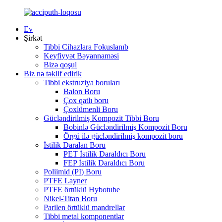
Ev
Şirkət
Tibbi Cihazlara Fokuslanıb
Keyfiyyət Bəyannaməsi
Bizə qoşul
Biz nə təklif edirik
Tibbi ekstruziya boruları
Balon Boru
Çox qatlı boru
Çoxlümenli Boru
Gücləndirilmiş Kompozit Tibbi Boru
Bobinlə Gücləndirilmiş Kompozit Boru
Örgü ilə gücləndirilmiş kompozit boru
İstilik Daralan Boru
PET İstilik Daraldıcı Boru
FEP İstilik Daraldıcı Boru
Poliimid (PI) Boru
PTFE Layner
PTFE örtüklü Hybotube
Nikel-Titan Boru
Parilen örtüklü mandrellər
Tibbi metal komponentlər