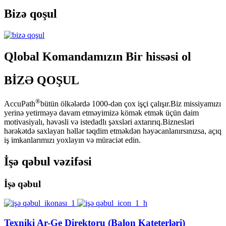
Bizə qoşul
Qlobal Komandamızın Bir hissəsi ol
BİZƏ QOŞUL
®
AccuPath
bütün ölkələrdə 1000-dən çox işçi çalışır.Biz missiyamızı
yerinə yetirməyə davam etməyimizə kömək etmək üçün daim
motivasiyalı, həvəsli və istedadlı şəxsləri axtarırıq.Biznesləri
hərəkətdə saxlayan həllər təqdim etməkdən həyəcanlanırsınızsa, açıq
iş imkanlarımızı yoxlayın və müraciət edin.
İşə qəbul vəzifəsi
İşə qəbul
Texniki Ar-Ge Direktoru (Balon Kateterləri)