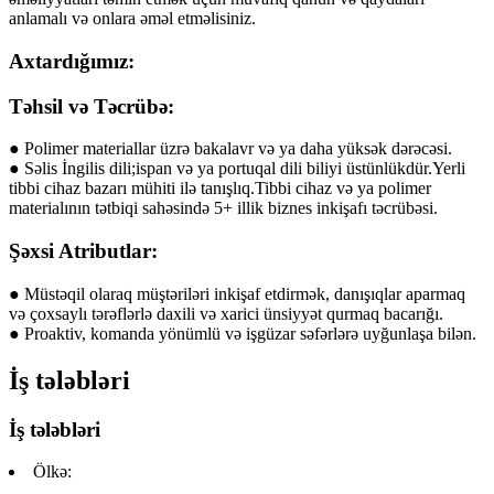
anlamalı və onlara əməl etməlisiniz.
Axtardığımız:
Təhsil və Təcrübə:
● Polimer materiallar üzrə bakalavr və ya daha yüksək dərəcəsi.
● Səlis İngilis dili;ispan və ya portuqal dili biliyi üstünlükdür.Yerli
tibbi cihaz bazarı mühiti ilə tanışlıq.Tibbi cihaz və ya polimer
materialının tətbiqi sahəsində 5+ illik biznes inkişafı təcrübəsi.
Şəxsi Atributlar:
● Müstəqil olaraq müştəriləri inkişaf etdirmək, danışıqlar aparmaq
və çoxsaylı tərəflərlə daxili və xarici ünsiyyət qurmaq bacarığı.
● Proaktiv, komanda yönümlü və işgüzar səfərlərə uyğunlaşa bilən.
İş tələbləri
İş tələbləri
Ölkə: