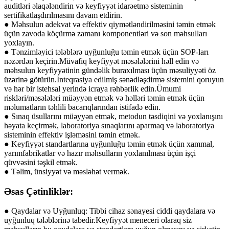
auditləri əlaqələndirin və keyfiyyət idarəetmə sisteminin
sertifikatlaşdırılmasını davam etdirin.
● Məhsulun adekvat və effektiv qiymətləndirilməsini təmin etmək
üçün zavoda köçürmə zamanı komponentləri və son məhsulları
yoxlayın.
● Tənzimləyici tələblərə uyğunluğu təmin etmək üçün SOP-ları
nəzərdən keçirin.Müvafiq keyfiyyət məsələlərini həll edin və
məhsulun keyfiyyətinin gündəlik buraxılması üçün məsuliyyəti öz
üzərinə götürün.İnteqrasiya edilmiş sənədləşdirmə sistemini qoruyun
və hər bir istehsal yerində icraya rəhbərlik edin.Ümumi
riskləri/məsələləri müəyyən etmək və həlləri təmin etmək üçün
məlumatların təhlili bacarıqlarından istifadə edin.
● Sınaq üsullarını müəyyən etmək, metodun təsdiqini və yoxlanışını
həyata keçirmək, laboratoriya sınaqlarını aparmaq və laboratoriya
sisteminin effektiv işləməsini təmin etmək.
● Keyfiyyət standartlarına uyğunluğu təmin etmək üçün xammal,
yarımfabrikatlar və hazır məhsulların yoxlanılması üçün işçi
qüvvəsini təşkil etmək.
● Təlim, ünsiyyət və məsləhət vermək.
Əsas Çətinliklər:
● Qaydalar və Uyğunluq: Tibbi cihaz sənayesi ciddi qaydalara və
uyğunluq tələblərinə tabedir.Keyfiyyət meneceri olaraq siz