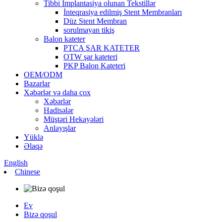
Tibbi İmplantasiya olunan Tekstillər
İnteqrasiya edilmiş Stent Membranları
Düz Stent Membran
sorulmayan tikiş
Balon kateter
PTCA ŞAR KATETER
OTW şar kateteri
PKP Balon Kateteri
OEM/ODM
Bazarlar
Xəbərlər və daha çox
Xəbərlər
Hadisələr
Müştəri Hekayələri
Anlayışlar
Yüklə
Əlaqə
English
Chinese
Ev
Bizə qoşul