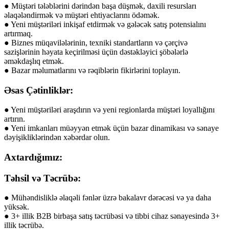
● Müştəri tələblərini dərindən başa düşmək, daxili resursları
əlaqələndirmək və müştəri ehtiyaclarını ödəmək.
● Yeni müştəriləri inkişaf etdirmək və gələcək satış potensialını
artırmaq.
● Biznes müqavilələrinin, texniki standartların və çərçivə
sazişlərinin həyata keçirilməsi üçün dəstəkləyici şöbələrlə
əməkdaşlıq etmək.
● Bazar məlumatlarını və rəqiblərin fikirlərini toplayın.
Əsas Çətinliklər:
● Yeni müştəriləri araşdırın və yeni regionlarda müştəri loyallığını
artırın.
● Yeni imkanları müəyyən etmək üçün bazar dinamikası və sənaye
dəyişikliklərindən xəbərdar olun.
Axtardığımız:
Təhsil və Təcrübə:
● Mühəndisliklə əlaqəli fənlər üzrə bakalavr dərəcəsi və ya daha
yüksək.
● 3+ illik B2B birbaşa satış təcrübəsi və tibbi cihaz sənayesində 3+
illik təcrübə.