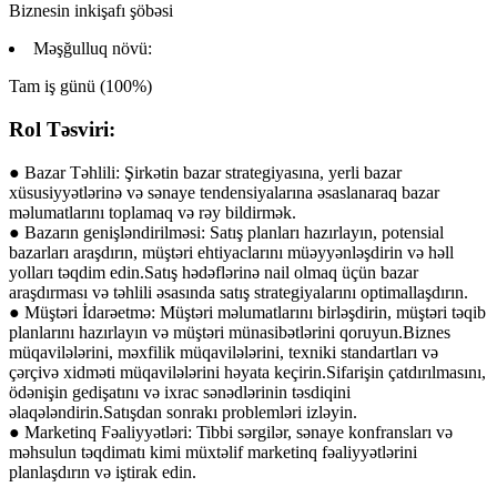
Biznesin inkişafı şöbəsi
Məşğulluq növü:
Tam iş günü (100%)
Rol Təsviri:
● Bazar Təhlili: Şirkətin bazar strategiyasına, yerli bazar
xüsusiyyətlərinə və sənaye tendensiyalarına əsaslanaraq bazar
məlumatlarını toplamaq və rəy bildirmək.
● Bazarın genişləndirilməsi: Satış planları hazırlayın, potensial
bazarları araşdırın, müştəri ehtiyaclarını müəyyənləşdirin və həll
yolları təqdim edin.Satış hədəflərinə nail olmaq üçün bazar
araşdırması və təhlili əsasında satış strategiyalarını optimallaşdırın.
● Müştəri İdarəetmə: Müştəri məlumatlarını birləşdirin, müştəri təqib
planlarını hazırlayın və müştəri münasibətlərini qoruyun.Biznes
müqavilələrini, məxfilik müqavilələrini, texniki standartları və
çərçivə xidməti müqavilələrini həyata keçirin.Sifarişin çatdırılmasını,
ödənişin gedişatını və ixrac sənədlərinin təsdiqini
əlaqələndirin.Satışdan sonrakı problemləri izləyin.
● Marketinq Fəaliyyətləri: Tibbi sərgilər, sənaye konfransları və
məhsulun təqdimatı kimi müxtəlif marketinq fəaliyyətlərini
planlaşdırın və iştirak edin.