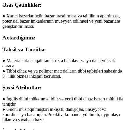
Əsas Çətinliklər:
● Xarici bazarlar üçün bazar araşdırması və təhlilinin aparılması,
potensial bazar imkanlarının müəyyən edilməsi və yeni bazarlara
genişləndirilməsi.
Axtardığımız:
Təhsil və Təcrübə:
● Materiallarla əlaqəli fənlər üzrə bakalavr və ya daha yüksək
dərəcə.
● Tibbi cihaz və ya polimer materialların tibbi tətbiqləri sahəsində
5+ illik biznes inkişafı təcrübəsi.
Şəxsi Atributlar:
● İngilis dilini mükəmməl bilir və yerli tibbi cihaz bazarı mühiti ilə
tanışdır.
● Güclü müstəqil müştəri inkişafı, danışıqlar, ünsiyyət və
koordinasiya bacarıqları.Proaktiv, komanda yönümlü, uyğunlaşa
bilən və səyahətə hazır.