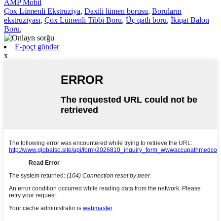
AMP Mobil
Çox Lümenli Ekstruziya
,
Daxili lümen borusu
,
Boruların
ekstruziyası
,
Çox Lümenli Tibbi Boru
,
Üç qatlı boru
,
İkiqat Balon
Boru
,
E-poçt göndər
x