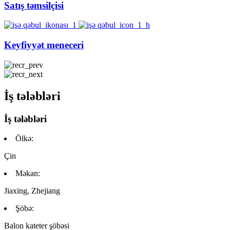
Satış təmsilçisi
Keyfiyyət meneceri
İş tələbləri
İş tələbləri
Ölkə:
Çin
Məkan:
Jiaxing, Zhejiang
Şöbə:
Balon kateter şöbəsi