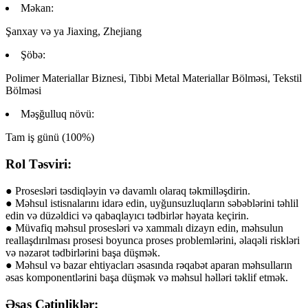
Məkan:
Şanxay və ya Jiaxing, Zhejiang
Şöbə:
Polimer Materiallar Biznesi, Tibbi Metal Materiallar Bölməsi, Tekstil
Bölməsi
Məşğulluq növü:
Tam iş günü (100%)
Rol Təsviri:
● Prosesləri təsdiqləyin və davamlı olaraq təkmilləşdirin.
● Məhsul istisnalarını idarə edin, uyğunsuzluqların səbəblərini təhlil
edin və düzəldici və qabaqlayıcı tədbirlər həyata keçirin.
● Müvafiq məhsul prosesləri və xammalı dizayn edin, məhsulun
reallaşdırılması prosesi boyunca proses problemlərini, əlaqəli riskləri
və nəzarət tədbirlərini başa düşmək.
● Məhsul və bazar ehtiyacları əsasında rəqabət aparan məhsulların
əsas komponentlərini başa düşmək və məhsul həlləri təklif etmək.
Əsas Çətinliklər: