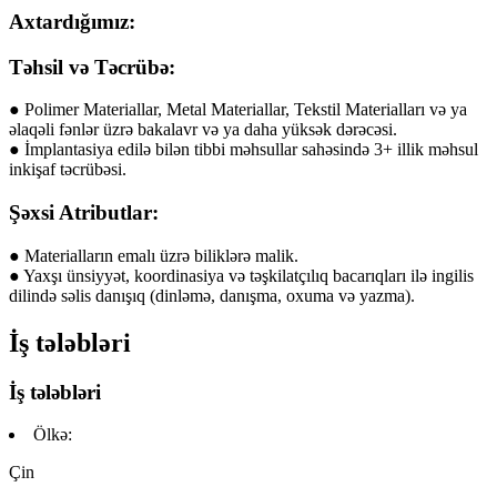
Axtardığımız:
Təhsil və Təcrübə:
● Polimer Materiallar, Metal Materiallar, Tekstil Materialları və ya
əlaqəli fənlər üzrə bakalavr və ya daha yüksək dərəcəsi.
● İmplantasiya edilə bilən tibbi məhsullar sahəsində 3+ illik məhsul
inkişaf təcrübəsi.
Şəxsi Atributlar:
● Materialların emalı üzrə biliklərə malik.
● Yaxşı ünsiyyət, koordinasiya və təşkilatçılıq bacarıqları ilə ingilis
dilində səlis danışıq (dinləmə, danışma, oxuma və yazma).
İş tələbləri
İş tələbləri
Ölkə:
Çin