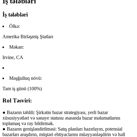
İş tələbləri
İş tələbləri
Ölkə:
Amerika Birləşmiş Ştatları
Məkan:
Irvine, CA
Məşğulluq növü:
Tam iş günü (100%)
Rol Təsviri:
● Bazarın təhlili: Şirkətin bazar strategiyası, yerli bazar
xüsusiyyətləri və sənaye statusu əsasında bazar məlumatlarını
toplamaq və rəy bildirmək.
● Bazarın genişləndirilməsi: Satış planları hazırlayın, potensial
bazarları araşdırın, müştəri ehtiyaclarını müəyyənləşdirin və həll