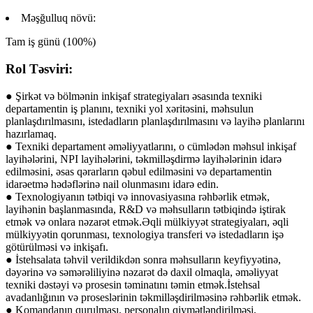
Məşğulluq növü:
Tam iş günü (100%)
Rol Təsviri:
● Şirkət və bölmənin inkişaf strategiyaları əsasında texniki
departamentin iş planını, texniki yol xəritəsini, məhsulun
planlaşdırılmasını, istedadların planlaşdırılmasını və layihə planlarını
hazırlamaq.
● Texniki departament əməliyyatlarını, o cümlədən məhsul inkişaf
layihələrini, NPI layihələrini, təkmilləşdirmə layihələrinin idarə
edilməsini, əsas qərarların qəbul edilməsini və departamentin
idarəetmə hədəflərinə nail olunmasını idarə edin.
● Texnologiyanın tətbiqi və innovasiyasına rəhbərlik etmək,
layihənin başlanmasında, R&D və məhsulların tətbiqində iştirak
etmək və onlara nəzarət etmək.Əqli mülkiyyət strategiyaları, əqli
mülkiyyətin qorunması, texnologiya transferi və istedadların işə
götürülməsi və inkişafı.
● İstehsalata təhvil verildikdən sonra məhsulların keyfiyyətinə,
dəyərinə və səmərəliliyinə nəzarət də daxil olmaqla, əməliyyat
texniki dəstəyi və prosesin təminatını təmin etmək.İstehsal
avadanlığının və proseslərinin təkmilləşdirilməsinə rəhbərlik etmək.
● Komandanın qurulması, personalın qiymətləndirilməsi,