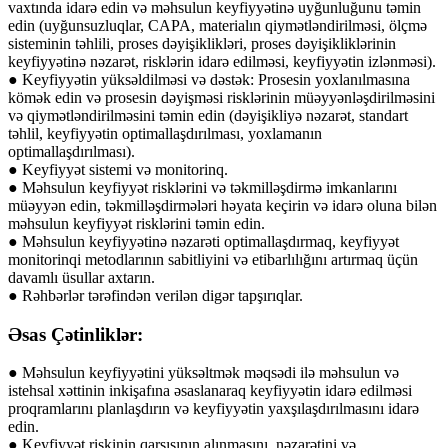
vaxtında idarə edin və məhsulun keyfiyyətinə uyğunluğunu təmin
edin (uyğunsuzluqlar, CAPA, materialın qiymətləndirilməsi, ölçmə
sisteminin təhlili, proses dəyişiklikləri, proses dəyişikliklərinin
keyfiyyətinə nəzarət, risklərin idarə edilməsi, keyfiyyətin izlənməsi).
● Keyfiyyətin yüksəldilməsi və dəstək: Prosesin yoxlanılmasına
kömək edin və prosesin dəyişməsi risklərinin müəyyənləşdirilməsini
və qiymətləndirilməsini təmin edin (dəyişikliyə nəzarət, standart
təhlil, keyfiyyətin optimallaşdırılması, yoxlamanın
optimallaşdırılması).
● Keyfiyyət sistemi və monitorinq.
● Məhsulun keyfiyyət risklərini və təkmilləşdirmə imkanlarını
müəyyən edin, təkmilləşdirmələri həyata keçirin və idarə oluna bilən
məhsulun keyfiyyət risklərini təmin edin.
● Məhsulun keyfiyyətinə nəzarəti optimallaşdırmaq, keyfiyyət
monitorinqi metodlarının sabitliyini və etibarlılığını artırmaq üçün
davamlı üsullar axtarın.
● Rəhbərlər tərəfindən verilən digər tapşırıqlar.
Əsas Çətinliklər:
● Məhsulun keyfiyyətini yüksəltmək məqsədi ilə məhsulun və
istehsal xəttinin inkişafına əsaslanaraq keyfiyyətin idarə edilməsi
proqramlarını planlaşdırın və keyfiyyətin yaxşılaşdırılmasını idarə
edin.
● Keyfiyyət riskinin qarşısının alınmasını, nəzarətini və