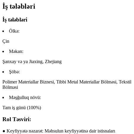
İş tələbləri
İş tələbləri
Ölkə:
Çin
Məkan:
Şanxay və ya Jiaxing, Zhejiang
Şöbə:
Polimer Materiallar Biznesi, Tibbi Metal Materiallar Bölməsi, Tekstil
Bölməsi
Məşğulluq növü:
Tam iş günü (100%)
Rol Təsviri:
● Keyfiyyətə nəzarət: Məhsulun keyfiyyətinə dair istisnaları