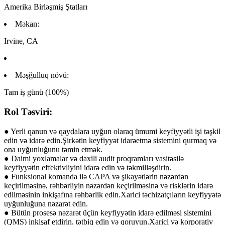
Amerika Birləşmiş Ştatları
Məkan:
Irvine, CA
Məşğulluq növü:
Tam iş günü (100%)
Rol Təsviri:
● Yerli qanun və qaydalara uyğun olaraq ümumi keyfiyyətli işi təşkil
edin və idarə edin.Şirkətin keyfiyyət idarəetmə sistemini qurmaq və
ona uyğunluğunu təmin etmək.
● Daimi yoxlamalar və daxili audit proqramları vasitəsilə
keyfiyyətin effektivliyini idarə edin və təkmilləşdirin.
● Funksional komanda ilə CAPA və şikayətlərin nəzərdən
keçirilməsinə, rəhbərliyin nəzərdən keçirilməsinə və risklərin idarə
edilməsinin inkişafına rəhbərlik edin.Xarici təchizatçıların keyfiyyətə
uyğunluğuna nəzarət edin.
● Bütün prosesə nəzarət üçün keyfiyyətin idarə edilməsi sistemini
(QMS) inkişaf etdirin, tətbiq edin və qoruyun.Xarici və korporativ