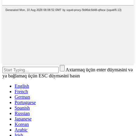
Axtarmaq üçün enter düyməsini və
ya bağlamaq üçün ESC düyməsini basın
English
French
German
Portuguese
Spanish
Russian
Japanese
Korean
Arabic
Irish