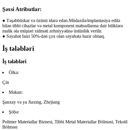
Şəxsi Atributlar:
● Təşəbbüskar və özünü idarə edən.Müdaxilə/implantasiya edilə
bilən tibbi cihazlar və metal komponent məhsullarına dair biliklərə
malik əla müştəri xidməti zehniyyətinə üstünlük verilir.
● Səyahət faizi 50%-dən çox olan səyahətə hazır olmaq.
İş tələbləri
İş tələbləri
Ölkə:
Çin
Məkan:
Şanxay və ya Jiaxing, Zhejiang
Şöbə:
Polimer Materiallar Biznesi, Tibbi Metal Materiallar Bölməsi, Tekstil
Bölməsi