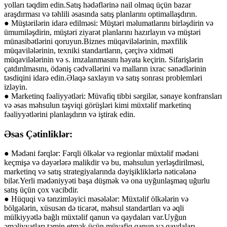
yolları təqdim edin.Satış hədəflərinə nail olmaq üçün bazar
araşdırması və təhlili əsasında satış planlarını optimallaşdırın.
● Müştərilərin idarə edilməsi: Müştəri məlumatlarını birləşdirin və
ümumiləşdirin, müştəri ziyarət planlarını hazırlayın və müştəri
münasibətlərini qoruyun.Biznes müqavilələrinin, məxfilik
müqavilələrinin, texniki standartların, çərçivə xidməti
müqavilələrinin və s. imzalanmasını həyata keçirin. Sifarişlərin
çatdırılmasını, ödəniş cədvəllərini və malların ixrac sənədlərinin
təsdiqini idarə edin.Əlaqə saxlayın və satış sonrası problemləri
izləyin.
● Marketinq fəaliyyətləri: Müvafiq tibbi sərgilər, sənaye konfransları
və əsas məhsulun təşviqi görüşləri kimi müxtəlif marketinq
fəaliyyətlərini planlaşdırın və iştirak edin.
Əsas Çətinliklər:
● Mədəni fərqlər: Fərqli ölkələr və regionlar müxtəlif mədəni
keçmişə və dəyərlərə malikdir və bu, məhsulun yerləşdirilməsi,
marketinq və satış strategiyalarında dəyişikliklərlə nəticələnə
bilər.Yerli mədəniyyəti başa düşmək və ona uyğunlaşmaq uğurlu
satış üçün çox vacibdir.
● Hüquqi və tənzimləyici məsələlər: Müxtəlif ölkələrin və
bölgələrin, xüsusən də ticarət, məhsul standartları və əqli
mülkiyyətlə bağlı müxtəlif qanun və qaydaları var.Uyğun
əməliyyatları təmin etmək üçün müvafiq qanun və qaydaları