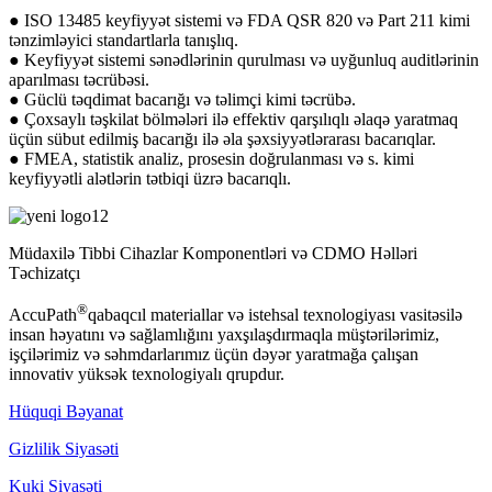
● ISO 13485 keyfiyyət sistemi və FDA QSR 820 və Part 211 kimi
tənzimləyici standartlarla tanışlıq.
● Keyfiyyət sistemi sənədlərinin qurulması və uyğunluq auditlərinin
aparılması təcrübəsi.
● Güclü təqdimat bacarığı və təlimçi kimi təcrübə.
● Çoxsaylı təşkilat bölmələri ilə effektiv qarşılıqlı əlaqə yaratmaq
üçün sübut edilmiş bacarığı ilə əla şəxsiyyətlərarası bacarıqlar.
● FMEA, statistik analiz, prosesin doğrulanması və s. kimi
keyfiyyətli alətlərin tətbiqi üzrə bacarıqlı.
Müdaxilə Tibbi Cihazlar Komponentləri və CDMO Həlləri
Təchizatçı
®
AccuPath
qabaqcıl materiallar və istehsal texnologiyası vasitəsilə
insan həyatını və sağlamlığını yaxşılaşdırmaqla müştərilərimiz,
işçilərimiz və səhmdarlarımız üçün dəyər yaratmağa çalışan
innovativ yüksək texnologiyalı qrupdur.
Hüquqi Bəyanat
Gizlilik Siyasəti
Kuki Siyasəti