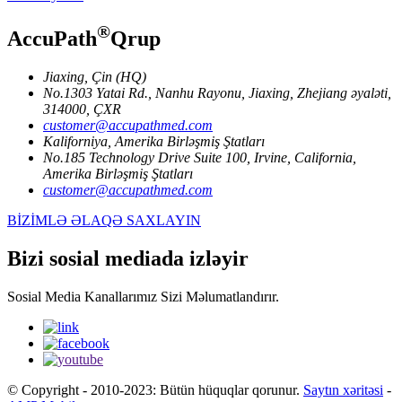
®
AccuPath
Qrup
Jiaxing, Çin (HQ)
No.1303 Yatai Rd., Nanhu Rayonu, Jiaxing, Zhejiang əyaləti,
314000, ÇXR
customer@accupathmed.com
Kaliforniya, Amerika Birləşmiş Ştatları
No.185 Technology Drive Suite 100, Irvine, California,
Amerika Birləşmiş Ştatları
customer@accupathmed.com
BİZİMLƏ ƏLAQƏ SAXLAYIN
Bizi sosial mediada izləyir
Sosial Media Kanallarımız Sizi Məlumatlandırır.
© Copyright - 2010-2023: Bütün hüquqlar qorunur.
Saytın xəritəsi
-