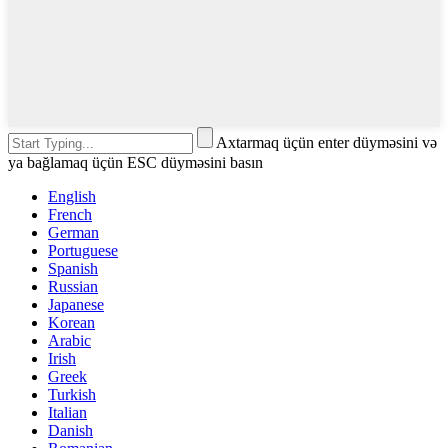
Axtarmaq üçün enter düyməsini və
ya bağlamaq üçün ESC düyməsini basın
English
French
German
Portuguese
Spanish
Russian
Japanese
Korean
Arabic
Irish
Greek
Turkish
Italian
Danish