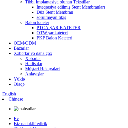
Tibbi İmplantasiya olunan Tekstillər
İnteqrasiya edilmiş Stent Membranları
Düz Stent Membran
sorulmayan tikiş
Balon kateter
PTCA ŞAR KATETER
OTW şar kateteri
PKP Balon Kateteri
OEM/ODM
Bazarlar
Xəbərlər və daha çox
Xəbərlər
Hadisələr
Müştəri Hekayələri
Anlayışlar
Yüklə
Əlaqə
English
Chinese
Ev
Biz nə təklif edirik