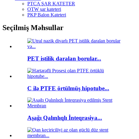
PTCA ŞAR KATETER
OTW şar kateteri
PKP Balon Kateteri
Seçilmiş Məhsullar
PET istilik daralan borular...
C ilə PTFE örtülmüş hipotube...
Aşağı Qalınlıqlı İnteqrasiya...