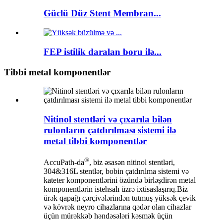
Güclü Düz Stent Membran...
FEP istilik daralan boru ilə...
Tibbi metal komponentlər
Nitinol stentləri və çıxarıla bilən
rulonların çatdırılması sistemi ilə
metal tibbi komponentlər
®
AccuPath-da
, biz əsasən nitinol stentləri,
304&316L stentlər, bobin çatdırılma sistemi və
kateter komponentlərini özündə birləşdirən metal
komponentlərin istehsalı üzrə ixtisaslaşırıq.Biz
ürək qapağı çərçivələrindən tutmuş yüksək çevik
və kövrək neyro cihazlarına qədər olan cihazlar
üçün mürəkkəb həndəsələri kəsmək üçün