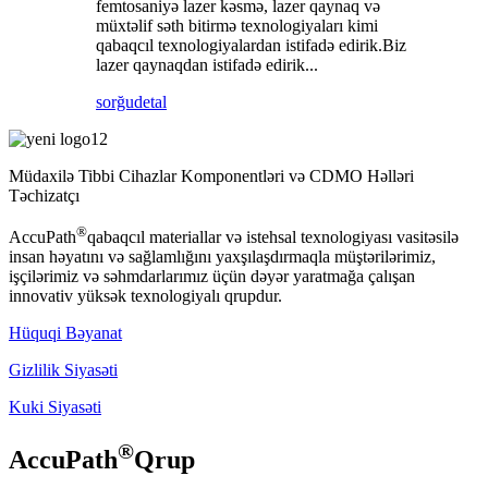
femtosaniyə lazer kəsmə, lazer qaynaq və
müxtəlif səth bitirmə texnologiyaları kimi
qabaqcıl texnologiyalardan istifadə edirik.Biz
lazer qaynaqdan istifadə edirik...
sorğu
detal
Müdaxilə Tibbi Cihazlar Komponentləri və CDMO Həlləri
Təchizatçı
®
AccuPath
qabaqcıl materiallar və istehsal texnologiyası vasitəsilə
insan həyatını və sağlamlığını yaxşılaşdırmaqla müştərilərimiz,
işçilərimiz və səhmdarlarımız üçün dəyər yaratmağa çalışan
innovativ yüksək texnologiyalı qrupdur.
Hüquqi Bəyanat
Gizlilik Siyasəti
Kuki Siyasəti
®
AccuPath
Qrup