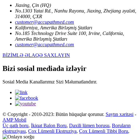
Jiaxing, Çin (HQ)
No.1303 Yatai Rd., Nanhu Rayonu, Jiaxing, Zhejiang əyaləti,
314000, ÇXR
customer@accupathmed.com
Kaliforniya, Amerika Birləşmiş Ştatları
No.185 Technology Drive Suite 100, Irvine, California,
Amerika Birləşmiş Ştatları
customer@accupathmed.com
BİZİMLƏ ƏLAQƏ SAXLAYIN
Bizi sosial mediada izləyir
Sosial Media Kanallarımız Sizi Məlumatlandırır.
© Copyright - 2010-2023: Bütün hüquqlar qorunur.
Saytın xəritəsi
-
AMP Mobil
Üç qatlı boru
,
İkiqat Balon Boru
,
Daxili lümen borusu
,
Boruların
ekstruziyası
,
Çox Lümenli Ekstruziya
,
Çox Lümenli Tibbi Boru
,