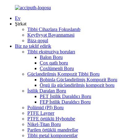
Ev
Şirkət
Tibbi Cihazlara Fokuslanıb
Keyfiyyət Bəyannaməsi
Bizə qoşul
Biz nə təklif edirik
Tibbi ekstruziya boruları
Balon Boru
Çox qatlı boru
Çoxlümenli Boru
Gücləndirilmiş Kompozit Tibbi Boru
Bobinlə Gücləndirilmiş Kompozit Boru
Örgü ilə gücləndirilmiş kompozit boru
İstilik Daralan Boru
PET İstilik Daraldıcı Boru
FEP İstilik Daraldıcı Boru
Poliimid (PI) Boru
PTFE Layner
PTFE örtüklü Hybotube
Nikel-Titan Boru
Parilen örtüklü mandrellər
Tibbi metal komponentlər