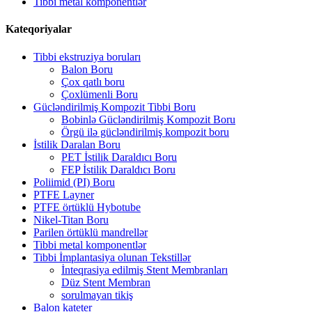
Tibbi metal komponentlər
Kateqoriyalar
Tibbi ekstruziya boruları
Balon Boru
Çox qatlı boru
Çoxlümenli Boru
Gücləndirilmiş Kompozit Tibbi Boru
Bobinlə Gücləndirilmiş Kompozit Boru
Örgü ilə gücləndirilmiş kompozit boru
İstilik Daralan Boru
PET İstilik Daraldıcı Boru
FEP İstilik Daraldıcı Boru
Poliimid (PI) Boru
PTFE Layner
PTFE örtüklü Hybotube
Nikel-Titan Boru
Parilen örtüklü mandrellər
Tibbi metal komponentlər
Tibbi İmplantasiya olunan Tekstillər
İnteqrasiya edilmiş Stent Membranları
Düz Stent Membran
sorulmayan tikiş
Balon kateter