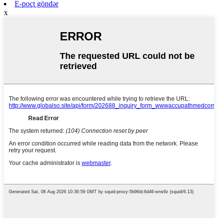
E-poçt göndər
x