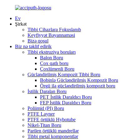
Ev
Şirkət
Tibbi Cihazlara Fokuslanıb
Keyfiyyət Bəyannaməsi
Bizə qoşul
Biz nə təklif edirik
Tibbi ekstruziya boruları
Balon Boru
Çox qatlı boru
Çoxlümenli Boru
Gücləndirilmiş Kompozit Tibbi Boru
Bobinlə Gücləndirilmiş Kompozit Boru
Örgü ilə gücləndirilmiş kompozit boru
İstilik Daralan Boru
PET İstilik Daraldıcı Boru
FEP İstilik Daraldıcı Boru
Poliimid (PI) Boru
PTFE Layner
PTFE örtüklü Hybotube
Nikel-Titan Boru
Parilen örtüklü mandrellər
Tibbi metal komponentlər