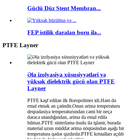
Güclü Düz Stent Membran...
FEP istilik daralan boru ilə...
PTFE Layner
Əla izolyasiya xüsusiyyətləri və
yüksək dielektrik gücü olan PTFE
Layner
PTFE kəşf edilən ilk floropolimer idi.Həm də
emal etmək ən çətindir.Onun ərimə temperaturu
deqradasiya temperaturundan cəmi bir neçə
dərəcə utandığından, ərimə ilə emal edilə
bilməz.PTFE sinterləmə üsulu ilə işlənir, burada
material uzun müddət ərimə nöqtəsindən aşağı bir
temperatura qədər qızdırılır.PTFE kristalları açılıb