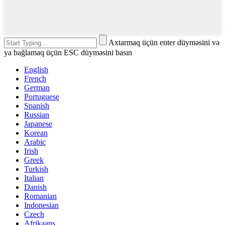
Axtarmaq üçün enter düyməsini və
ya bağlamaq üçün ESC düyməsini basın
English
French
German
Portuguese
Spanish
Russian
Japanese
Korean
Arabic
Irish
Greek
Turkish
Italian
Danish
Romanian
Indonesian
Czech
Afrikaans