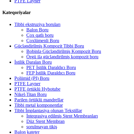
PTFE Layner
Kateqoriyalar
Tibbi ekstruziya boruları
Balon Boru
Çox qatlı boru
Çoxlümenli Boru
Gücləndirilmiş Kompozit Tibbi Boru
Bobinlə Gücləndirilmiş Kompozit Boru
Örgü ilə gücləndirilmiş kompozit boru
İstilik Daralan Boru
PET İstilik Daraldıcı Boru
FEP İstilik Daraldıcı Boru
Poliimid (PI) Boru
PTFE Layner
PTFE örtüklü Hybotube
Nikel-Titan Boru
Parilen örtüklü mandrellər
Tibbi metal komponentlər
Tibbi İmplantasiya olunan Tekstillər
İnteqrasiya edilmiş Stent Membranları
Düz Stent Membran
sorulmayan tikiş
Balon kateter