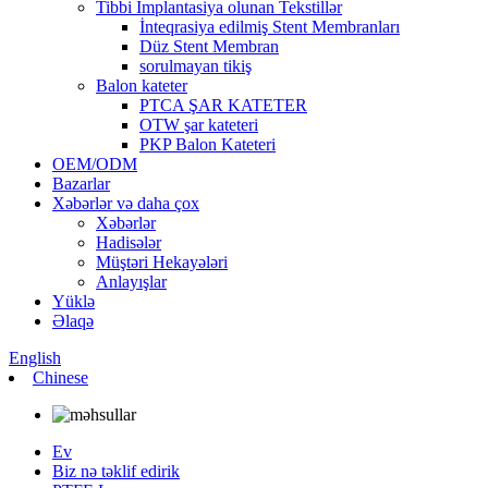
Tibbi İmplantasiya olunan Tekstillər
İnteqrasiya edilmiş Stent Membranları
Düz Stent Membran
sorulmayan tikiş
Balon kateter
PTCA ŞAR KATETER
OTW şar kateteri
PKP Balon Kateteri
OEM/ODM
Bazarlar
Xəbərlər və daha çox
Xəbərlər
Hadisələr
Müştəri Hekayələri
Anlayışlar
Yüklə
Əlaqə
English
Chinese
Ev
Biz nə təklif edirik