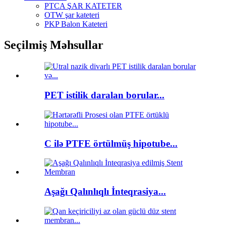
PTCA ŞAR KATETER
OTW şar kateteri
PKP Balon Kateteri
Seçilmiş Məhsullar
PET istilik daralan borular...
C ilə PTFE örtülmüş hipotube...
Aşağı Qalınlıqlı İnteqrasiya...