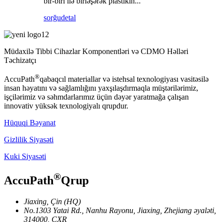
bir-biri ilə birləşərək plastikin...
sorğu
detal
Müdaxilə Tibbi Cihazlar Komponentləri və CDMO Həlləri
Təchizatçı
®
AccuPath
qabaqcıl materiallar və istehsal texnologiyası vasitəsilə
insan həyatını və sağlamlığını yaxşılaşdırmaqla müştərilərimiz,
işçilərimiz və səhmdarlarımız üçün dəyər yaratmağa çalışan
innovativ yüksək texnologiyalı qrupdur.
Hüquqi Bəyanat
Gizlilik Siyasəti
Kuki Siyasəti
®
AccuPath
Qrup
Jiaxing, Çin (HQ)
No.1303 Yatai Rd., Nanhu Rayonu, Jiaxing, Zhejiang əyaləti,
314000, ÇXR