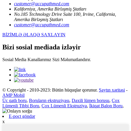
customer@accupathmed.com
Kaliforniya, Amerika Birləşmiş Ştatları
No.185 Technology Drive Suite 100, Irvine, California,
Amerika Birləşmiş Ştatları
customer@accupathmed.com
BİZİMLƏ ƏLAQƏ SAXLAYIN
Bizi sosial mediada izləyir
Sosial Media Kanallarımız Sizi Məlumatlandırır.
© Copyright - 2010-2023: Bütün hüquqlar qorunur.
Saytın xəritəsi
-
AMP Mobil
Üç qatlı boru
,
Boruların ekstruziyası
,
Daxili lümen borusu
,
Çox
Lümenli Tibbi Boru
,
Çox Lümenli Ekstruziya
,
İkiqat Balon Boru
,
E-poçt göndər
x